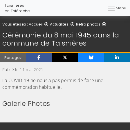
Taisnières
Menu
en Thiérache
Détail de l'ar
Vous êtes ici :
Accueil
Actualités
Rétro photos
Cérémonie du 8 mai 1945 dans la
commune de Taisnières
Partagez
Publié le 11 mai 2021
La COVID-19 ne nous a pas permis de faire une
commémoration habituelle.
Galerie Photos
(Cliquez sur l'image pour l'agrandir)
(Cliquez sur l'image pour l'agr
(Cliquez sur l'image pour l'agrandir)