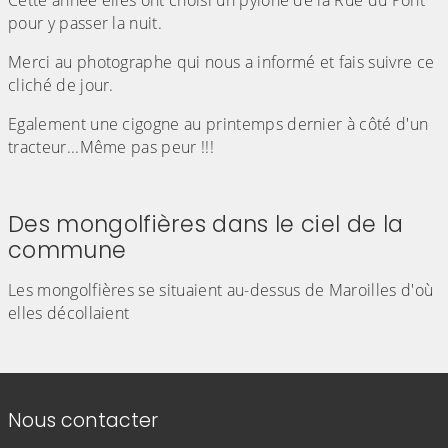
Cette année elles ont choisi un pylône de la Rue du Pont
pour y passer la nuit.
Merci au photographe qui nous a informé et fais suivre ce
cliché de jour.
Egalement une cigogne au printemps dernier à côté d'un
tracteur...Même pas peur !!!
(Cliquez sur l'image pour l'agrandir)
(Cliquez sur l'image pour l'agr
(Cliquez sur l'image pour l'agrandir)
Des mongolfières dans le ciel de la
commune
Les mongolfières se situaient au-dessus de Maroilles d'où
elles décollaient
(Cliquez sur l'image pour l'agrandir)
Informations de contact
Nous contacter