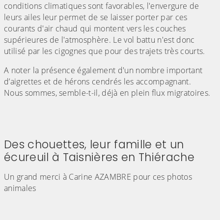
conditions climatiques sont favorables, l'envergure de
leurs ailes leur permet de se laisser porter par ces
courants d'air chaud qui montent vers les couches
supérieures de l'atmosphère. Le vol battu n'est donc
utilisé par les cigognes que pour des trajets très courts.
A noter la présence également d'un nombre important
d’aigrettes et de hérons cendrés les accompagnant.
Nous sommes, semble-t-il, déjà en plein flux migratoires.
(Cliquez sur l'image pour l'agrandir)
(Cliquez sur l'image pour l'agr
(Cliquez sur l'image pour l'agrandir)
(Cliquez sur l'image pour l'agr
(Cliquez sur l'image pour l'agrandir)
(Cliquez sur l'image pour l'agr
(Cliquez sur l'image pour l'agrandir)
(Cliquez sur l'image pour l'agr
(Cliquez sur l'image pour l'agrandir)
(Cliquez sur l'image pour l'agr
(Cliquez sur l'image pour l'agrandir)
(Cliquez sur l'image pour l'agr
(Cliquez sur l'image pour l'agrandir)
(Cliquez sur l'image pour l'agr
(Cliquez sur l'image pour l'agrandir)
(Cliquez sur l'image pour l'agr
(Cliquez sur l'image pour l'agrandir)
Des chouettes, leur famille et un
écureuil à Taisnières en Thiérache
Un grand merci à Carine AZAMBRE pour ces photos
animales
(Cliquez sur l'image pour l'agrandir)
(Cliquez sur l'image pour l'agr
(Cliquez sur l'image pour l'agrandir)
(Cliquez sur l'image pour l'agr