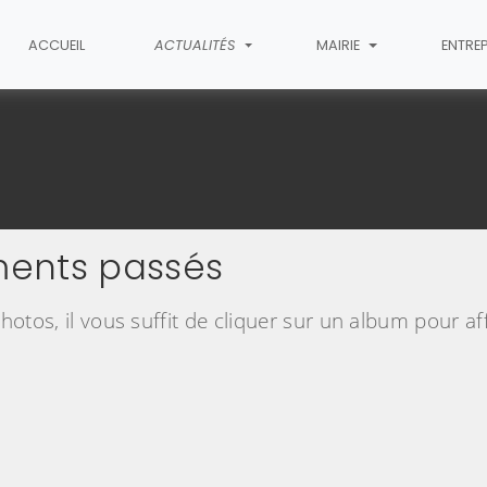
ACCUEIL
ACTUALITÉS
MAIRIE
ENTRE
ments passés
otos, il vous suffit de cliquer sur un album pour aff