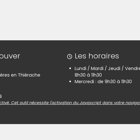
rouver
Les horaires
Lundi / Mardi / Jeudi / Vendre
ères en Thiérache
8h30 à 11h30
Mercredi : de 9h30 à 11h30
es
s
tivé. Cet outil nécessite l'activation du Javascript dans votre naviga