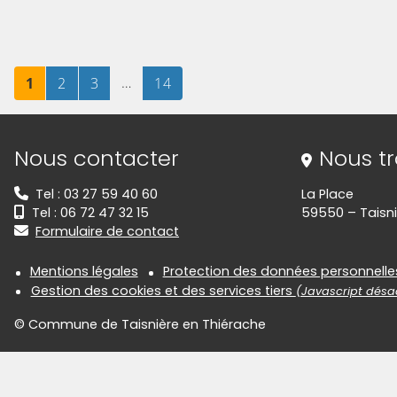
Page
sur 14
Page
sur 14
Page
sur 14
…
Page
sur 14
1
2
3
14
Informations de contact
Nous contacter
Nous t
Tel : 03 27 59 40 60
La Place
Tel : 06 72 47 32 15
59550 – Taisni
Formulaire de contact
Informations réglementair
Mentions légales
Protection des données personnelle
Gestion des cookies et des services tiers
(Javascript désac
© Commune de Taisnière en Thiérache