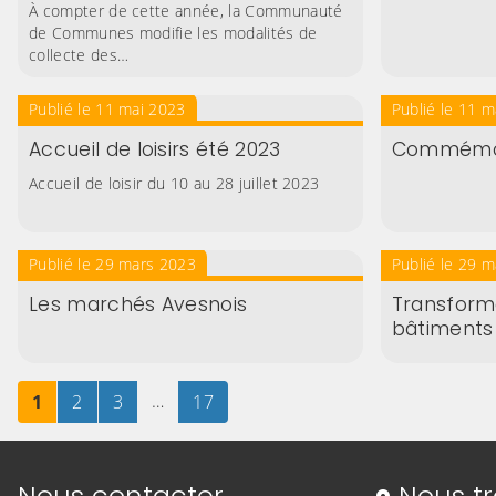
À compter de cette année, la Communauté
de Communes modifie les modalités de
collecte des…
Publié le 11 mai 2023
Publié le 11 
Accueil de loisirs été 2023
Commémor
Accueil de loisir du 10 au 28 juillet 2023
Publié le 29 mars 2023
Publié le 29 
Les marchés Avesnois
Transform
bâtiments
Page
sur 17
Page
sur 17
Page
sur 17
…
Page
sur 17
1
2
3
17
Informations de contact
Nous contacter
Nous t