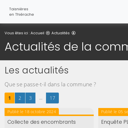
Taisnières
en Thiérache
Actualités de la commune
Vous êtes ici :
Accueil
Actualités
Actualités de la co
Les actualités
Que se passe-t-il dans la commune ?
Page
sur 17
Page
sur 17
Page
sur 17
…
Page
sur 17
1
2
3
17
Publié le 18 octobre 2024
Publié le 05 
Collecte des encombrants
Enquête P