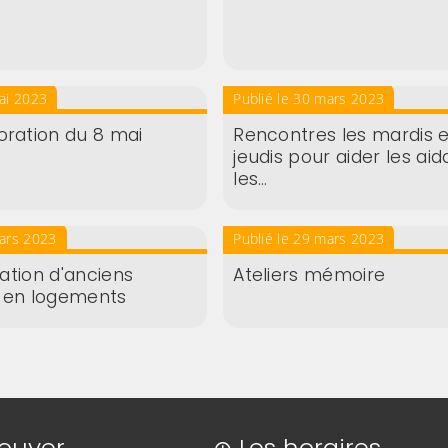
mai 2023
Publié le 30 mars 2023
ation du 8 mai
Rencontres les mardis e
jeudis pour aider les aid
les…
mars 2023
Publié le 29 mars 2023
ation d'anciens
Ateliers mémoire
 en logements
rouver
Les horaires